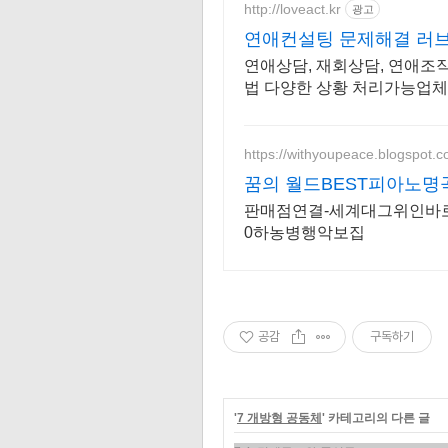
http://loveact.kr
광고
연애컨설팅 문제해결 러브액
연애상담, 재회상담, 연애조작
법 다양한 상황 처리가능업체,
탁드립니다.
https://withyoupeace.blogspot.
꿈의 월드BEST피아노명
판매점연결-세계대그위인바로
0하농병행악보집
공감
구독하기
'
7 개방형 공동체
' 카테고리의 다른 글