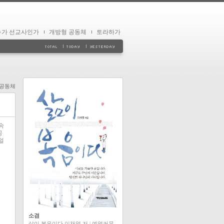
누가 선교사인가
개방형 공동체
토라하가
 공동체
속
공
얼
소겸
삶이 복음이다 이채영 저 | 예영커뮤