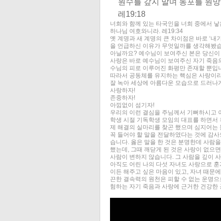
원수를 갚지 말며 동포를 원망
레19:18
너희와 함께 있는 타국인을 너희 중에서 낳
하나님 여호와니라. 레19:34
옛 계명과 새 계명의 큰 차이점은 바로 ‘내
을 언급하신 이유가 무엇일까를 생각해봤습니
아닐까요? 예수님이 보여주신 본은 당신이 
사랑은 바로 예수님이 보여주신 자기 죽음의
수님의 피로 이루어진 화평만 존재할 뿐입
따라서 공동체를 유지하는 핵심은 사랑이라고
잘 녹아 세상에 아름다운 모습으로 드러나게
사랑하자!
존중하자!
아낌없이 섬기자!
우리의 이런 결심을 주님께서 기뻐하시고 
학생 시절 기독학생 모임의 대표를 하면서 
제 해결의 실마리를 찾곤 했으며 심지어는
꼭 들어야 할 말을 전달하였다는 것에 감사
습니다. 옳은 말을 한 것은 분명한데 사람
했는데, 그때 깨닫게 된 것은 사랑이 없으면
사람이 변하지 않습니다. 그 사람을 깊이
아직도 어린 나의 다섯 자녀도 사랑으로 훈
이든 해주고 싶은 마음이 있고, 자녀 때문
끈한 결속력의 원천은 피할 수 없는 운명으
험하는 자기 죽음과 사랑에 근거한 건강한 