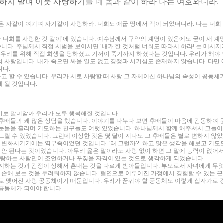
하지 말며 이웃 사랑하기를 네 몸과 같이 하라 나는 여호와니라.
은 자같이 여기며 자기같이 사랑하라. 너희도 애굽 땅에서 객이 되었더니라. 나는 너희
가 너희를 사랑한 것 같이’에 있습니다. 예수님께서 구약의 계명이 있음에도 굳이 새 계
다. 주님께서 직접 시범을 보이시면 ‘내가 한 것처럼 너희도 따라서 하라!’는 메시지
우리를 위해 직접 희생을 당하셨고 기꺼이 죽기까지 하셨다는 것입니다. 우리가 해야 
 사랑입니다. 내가 죽으면 싸울 일도 없고 경쟁과 시기심도 존재하지 않습니다. 다만 
니다.
 할 수 있습니다. 우리가 서로 사랑할 때 사랑 그 자체이신 하나님의 속성이 공동체
 될 것입니다.
이로 말미암아 우리가 모두 행복해질 것입니다.
후배들과 꽤 많은 상담을 했습니다. 이야기를 나누다 보면 후배들이 마음에 감동하여 
 눈물을 흘리며 기도하는 친구들도 여럿 있었습니다. 하나님께서 함께 해주셔서 그들이
드릴 수 있었습니다. 그런데 이상한 것은 몇 달이 지나도 그 후배들은 별로 변하지 않았
을 변화시키기에는 역부족이었던 것입니다. ‘왜 그럴까?’ 하고 많은 생각을 해보고 기도
 안 된다는 것이었습니다. 아무리 옳은 말이라도 사랑 없이 하면 그 말에 능력이 없어
 사랑하는 사람만이 조언하거나 꾸짖을 자격이 있는 것으로 생각하게 되었습니다.
계하는 것과 감정이 상해서 혼내는 것을 다르게 받아들입니다. 부모로서 자녀에게 무
에 손해 보는 것을 두려워하지 않습니다. 혈연으로 이루어진 가정에서 경험할 수 있는 끈
로 맺어진 사랑 공동체이기 때문입니다. 우리가 꿈꿔야 할 공동체도 이렇게 십자가로 
공동체가 되어야 합니다.