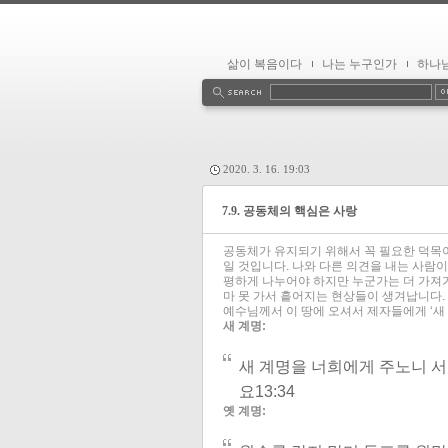
삶이 복음이다
나는 누구인가
하나
2020. 3. 16. 19:03
7.9. 공동체의 핵심은 사랑
공동체가 유지되기 위해서 꼭 필요한 덕목이
일 것입니다. 나와 다른 의견을 내는 사람이
평하게 나누어야 하지만 누군가는 더 가져가
마 못 가서 흩어지는 현상들이 생겨납니다.
예수님께서 이 땅에 오셔서 제자들에게 ‘새 
새 계명
:
새 계명을 너희에게 주노니 서
요13:34
옛 계명
: