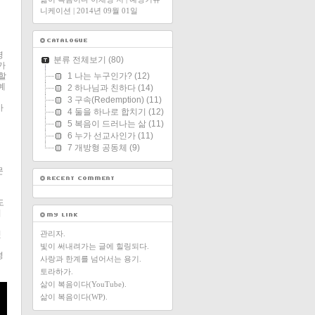
니케이션 | 2014년 09월 01일
명
분류 전체보기
(80)
가
1 나는 누구인가?
(12)
할
예
2 하나님과 친하다
(14)
3 구속(Redemption)
(11)
가
4 둘을 하나로 합치기
(12)
5 복음이 드러나는 삶
(11)
6 누가 선교사인가
(11)
7 개방형 공동체
(9)
문
도
서
관리자.
엇
빛이 써내려가는 글에 힐링되다.
경
사랑과 한계를 넘어서는 용기.
토라하가.
삶이 복음이다(YouTube).
삶이 복음이다(WP).